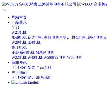
网站首页
产品展示
全部
W21电机
永磁电机
铝壳电机
变频电机
排风、排烟电机
制动电机
E
W20电机
IE4电机
高压电机
HGF系列电机
M系列电机
W22电机
W40电机
W50重载电机
W60电机
新闻资讯
全部
公司新闻
产品百科
关于我们
全部
公司简介
联系我们
English