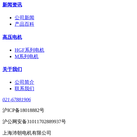
新闻资讯
公司新闻
产品百科
高压电机
HGF系列电机
M系列电机
关于我们
公司简介
联系我们
021-67881906
沪ICP备18018882号
沪公网安备31011702889937号
上海沛朝电机有限公司