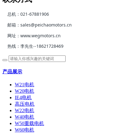
总机：021-67881906
邮箱：sales@peichaomotors.cn
网址：www.wegmotors.cn
热线：李先生--18621728469
产品展示
W21电机
W20电机
IE4电机
高压电机
W22电机
W40电机
W50重载电机
W60电机